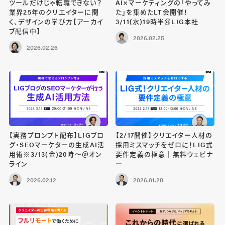
ツールだけじゃ転職できない？
AI×マーケティングの「やってみ
業界25年のクリエイターに聞
た」を集めたLT会開催！
く、デザインの学び方【アーカイ
3/11(水)19時半＠LIG本社
ブ配信中】
2026.02.25
2026.02.26
【実務プロンプト配布】LIGブロ
【2/17開催】クリエイター人材の
グ・SEOマーケターの生成AI活
採用ミスマッチをゼロに！LIG式
用術※3/13(金)20時〜＠オン
要件定義の極意｜無料ウェビナ
ライン
ー
2026.02.12
2026.01.28