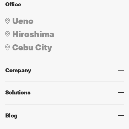
Office
Ueno
Hiroshima
Cebu City
Company
Overview
Culture
Leadership
Solutions
Overview
Technology
Design
Digital Marketing
Strategy&Consulting
Digital Education
Blog
Blog List