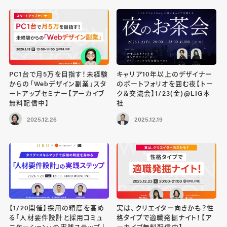
PC1台で月5万を目指す！未経験
キャリア10年以上のデザイナー
からの「Webデザイン副業」スタ
のポートフォリオを囲む夜【トー
ートアップセミナー【アーカイブ
ク＆交流会】1/23(金)@LIG本
無料配信中】
社
2025.12.26
2025.12.19
【1/20開催】採用の精度を高め
実は、クリエイター向きかも？性
る「人材要件設計と採用コミュ
格タイプで適職発掘ナイト！【ア
ニケーション」の実践ステップ｜
ーカイブ無料配信中】