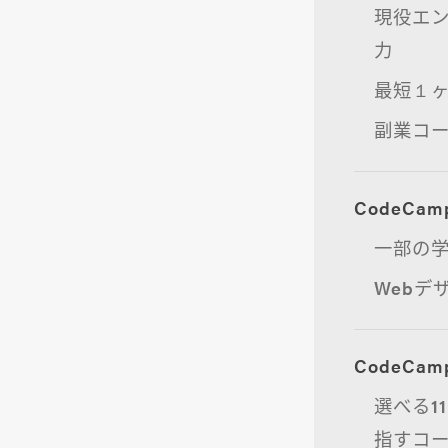
現役エ
力
最短１
副業コ
CodeC
一部の
Webデ
CodeC
選べる1
指すコ