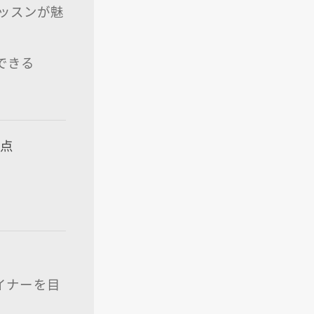
ッスンが魅
できる
意点
イナーを目