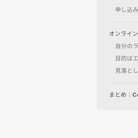
申し込
オンライ
自分の
目的はエ
見落と
まとめ：C