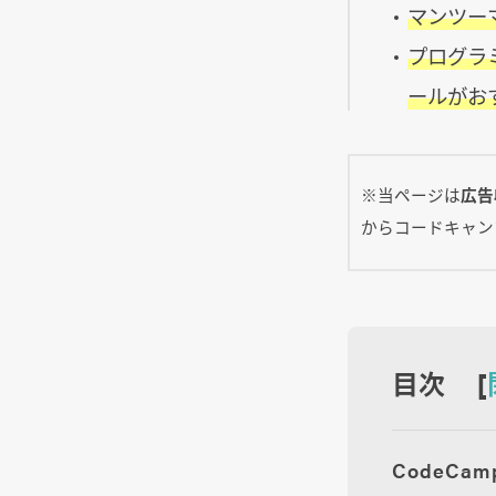
マンツー
プログラ
ールがお
※当ページは
広告
からコードキャン
目次 [
CodeC