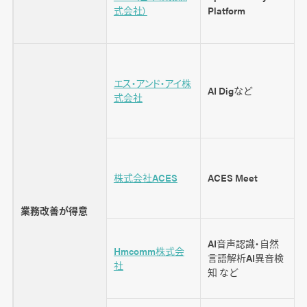
式会社）
Platform
エス・アンド・アイ株
AI Digなど
式会社
株式会社ACES
ACES Meet
業務改善が得意
AI音声認識・自然
Hmcomm株式会
言語解析AI異音検
社
知 など