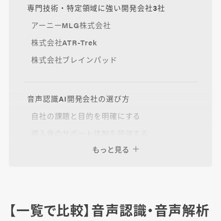
専門技術・特定領域に強い開発会社3社
アーニーMLG株式会社
株式会社ATR-Trek
株式会社ブレインパッド
音声認識AI開発会社の選び方
自社の課題と目的を明確にする
導入後のサポート体制を評価する
もっと見る
開発・導入実績をチェックする
セキュリティ・コンプライアンス対応を確認す
る
【一覧で比較】音声認識・音声解析
音声認識AIの開発費用について