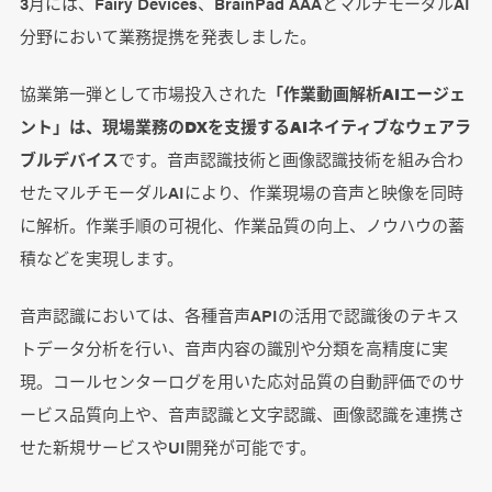
3月には、Fairy Devices、BrainPad AAAとマルチモーダルAI
分野において業務提携を発表しました。
協業第一弾として市場投入された
「作業動画解析AIエージェ
ント」は、現場業務のDXを支援するAIネイティブなウェアラ
ブルデバイス
です。音声認識技術と画像認識技術を組み合わ
せたマルチモーダルAIにより、作業現場の音声と映像を同時
に解析。作業手順の可視化、作業品質の向上、ノウハウの蓄
積などを実現します。
音声認識においては、各種音声APIの活用で認識後のテキス
トデータ分析を行い、音声内容の識別や分類を高精度に実
現。コールセンターログを用いた応対品質の自動評価でのサ
ービス品質向上や、音声認識と文字認識、画像認識を連携さ
せた新規サービスやUI開発が可能です。