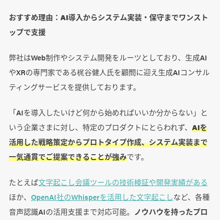
おすすめ理由：AI導入からシステム実装・保守までワンスト
ップで支援
弊社はWeb制作やシステム開発をルーツとしており、生成AI
やXRの専門家である梶谷健人氏を顧問に迎え生成AIコンサル
ティングサービスを提供しております。
「AIを導入したいけど何から始めればいいか分からない」と
いう企業さまに対し、特定のプロダクトにとらわれず、
AIを
活用した戦略策定からプロトタイプ作成、システム実装まで
一気通貫でご提案できることが強み
です。
たとえば
文字起こし会議ツールの技術検証や開発実績がある
ほか、
OpenAI社のWhisperを活用した文字起こし
など、各種
音声認識AIの活用支援まで対応可能。
ノウハウを持ったプロ