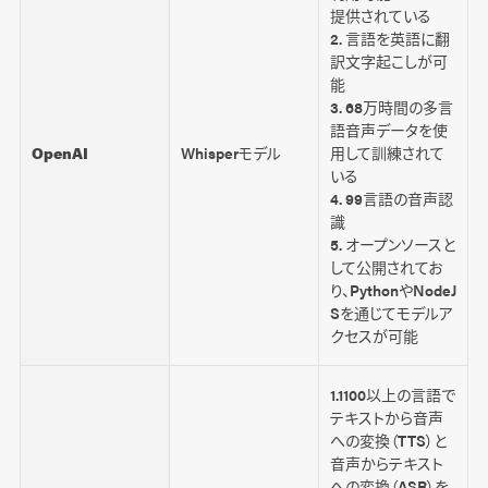
提供されている
2. 言語を英語に翻
訳文字起こしが可
能
3. 68万時間の多言
語音声データを使
OpenAI
Whisperモデル
用して訓練されて
いる
4. 99言語の音声認
識
5. オープンソースと
して公開されてお
り、PythonやNodeJ
Sを通じてモデルア
クセスが可能
1.1100以上の言語で
テキストから音声
への変換（TTS）と
音声からテキスト
への変換（ASR）を