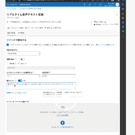
画
プ
レ
ー
ヤ
ー