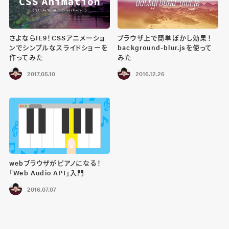
さよならIE9！CSSアニメーショ
ブラウザ上で簡単ぼかし効果！
ンでシンプルなスライドショーを
background-blur.jsを使って
作ってみた
みた
2017.05.10
2016.12.26
webブラウザがピアノになる！
「Web Audio API」入門
2016.07.07