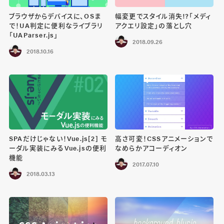
ブラウザからデバイスに、OSま
幅変更でスタイル消失!?「メディ
で！UA判定に便利なライブラリ
アクエリ設定」の落とし穴
「UAParser.js」
2018.09.26
2018.10.16
SPAだけじゃない！Vue.js[2] モ
高さ可変！CSSアニメーションで
ーダル実装にみるVue.jsの便利
なめらかアコーディオン
機能
2017.07.10
2018.03.13