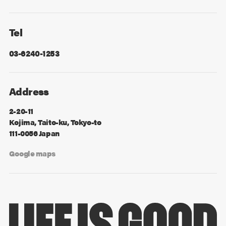
Facebook
X
Tel
03-6240-1253
Address
2-20-11
Kojima, Taito-ku, Tokyo-to
111-0056 Japan
Google maps