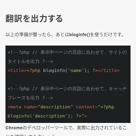
翻訳を出力する
以上の準備が整ったら、あとはbloginfo()を使うだけです。
<!--?php // 表示中ページの言語に合わせて、サイトの
タイトルを出力 ?-->
<
title
>
<?php
 bloginfo(
'name'
); 
?>
</
title
>
<!--?php // 表示中ページの言語に合わせて、キャッチ
フレーズを出力 ?-->
<
meta
name
=
"description"
content
=
"<?php 
bloginfo('description'); ?>"
>
Chromeのデベロッパーツールで、実際に出力されているこ