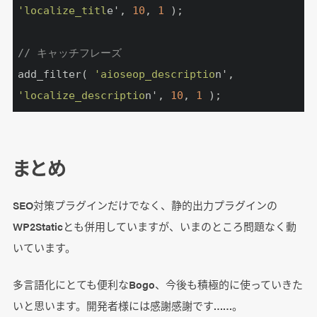
'localize_titl
e', 
10
, 
1
 );

// キャッチフレーズ
add_filter( 
'aioseop_descriptio
n', 
'localize_descriptio
n', 
10
, 
1
 );
まとめ
SEO対策プラグインだけでなく、静的出力プラグインの
WP2Staticとも併用していますが、いまのところ問題なく動
いています。
多言語化にとても便利なBogo、今後も積極的に使っていきた
いと思います。開発者様には感謝感謝です……。