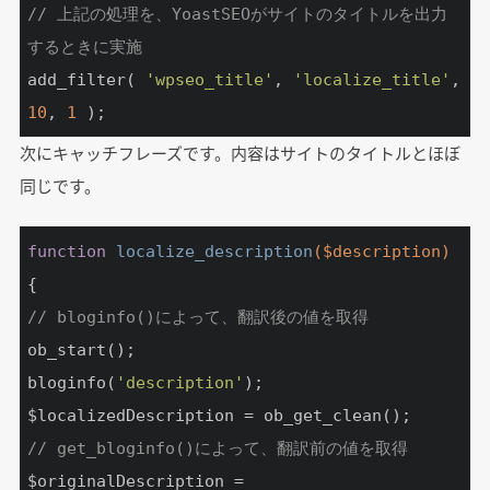
// 上記の処理を、YoastSEOがサイトのタイトルを出力
するときに実施
add_filter( 
'wpseo_title'
, 
'localize_title'
, 
10
, 
1
 );
次にキャッチフレーズです。内容はサイトのタイトルとほぼ
同じです。
function
localize_description
($description)
// bloginfo()によって、翻訳後の値を取得
ob_start();

bloginfo(
'description'
);

// get_bloginfo()によって、翻訳前の値を取得
$originalDescription = 