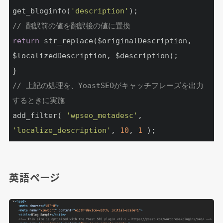
get_bloginfo(
'description'
// 翻訳前の値を翻訳後の値に置換
return
 str_replace($originalDescription, 
$localizedDescription, $description);

// 上記の処理を、YoastSEOがキャッチフレーズを出力
するときに実施
add_filter( 
'wpseo_metadesc'
, 
'localize_description'
, 
10
, 
1
 );
英語ページ