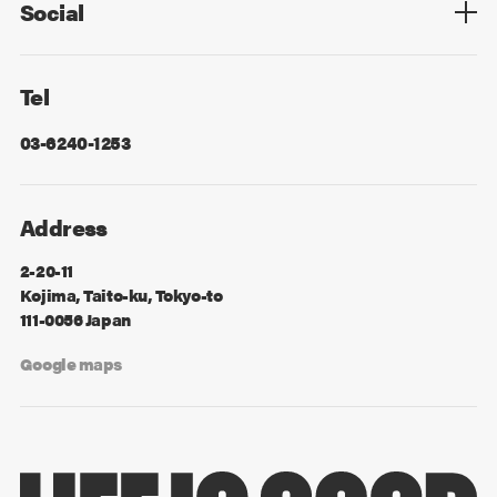
Social
Facebook
X
Tel
03-6240-1253
Address
2-20-11
Kojima, Taito-ku, Tokyo-to
111-0056 Japan
Google maps