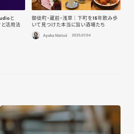
udioと
御徒町・蔵前・浅草｜下町を15年飲み歩
けと活用法
いて見つけた本当に旨い酒場たち
2025.07.04
Ayaka Matsui