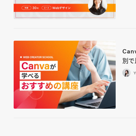
Ca
別で
Y