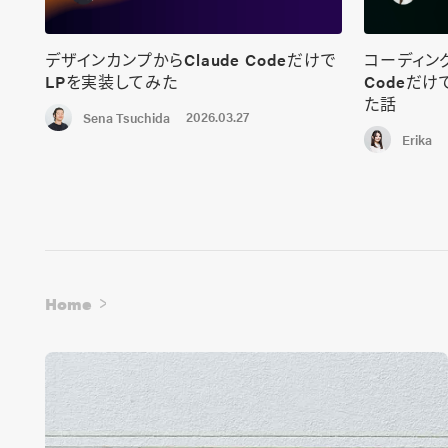
デザインカンプからClaude Codeだけで
コーディング
LPを実装してみた
Codeだ
た話
2026.03.27
Sena Tsuchida
Erika
Home