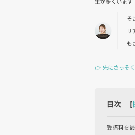
生が多くいます
そ
リ
も
👉 先にさっそ
目次 [
受講料を最