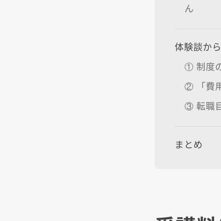
ん
体験談から
① 制
② 「費
③ 転職
まとめ