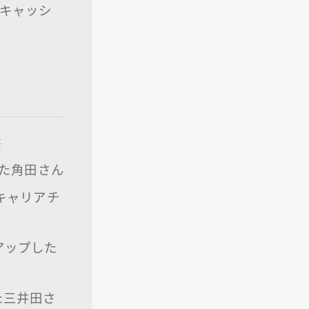
%キャッシ
選
した角田さん
キャリアチ
アップした
た三井田さ