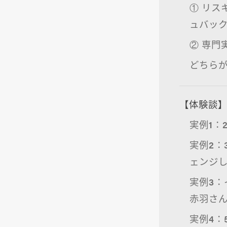
① リス
ュバッ
② 専門
どちら
【体験談】
実例1：
実例2：
ェンジ
実例3：
赤羽さ
実例4：