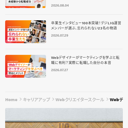
2026.08.04
卒業生インタビュー100本突破！デジLIG運営
メンバーが選ぶ、忘れられない23名の物語
2026.07.29
Webデザイナーがマーケティングを学ぶと転
職に有利？実際に転職した自分の本音
2026.07.27
Home
キャリアアップ
Webクリエイタースクール
Webデ