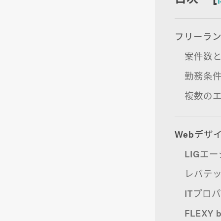
フリーラ
案件数
勤務条
複数の
Webデザ
LIGエー
レバテ
ITプロ
FLEXY