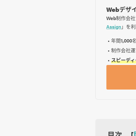
Webデザ
Web制作会
Assign
」を利
年間1,00
制作会社運
スピーディ
目次 [