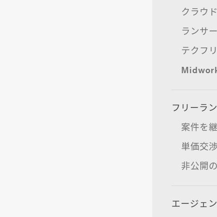
クラウド
ランサー
テクフ
Midw
フリーラ
案件を
単価交
非公開
エージェ