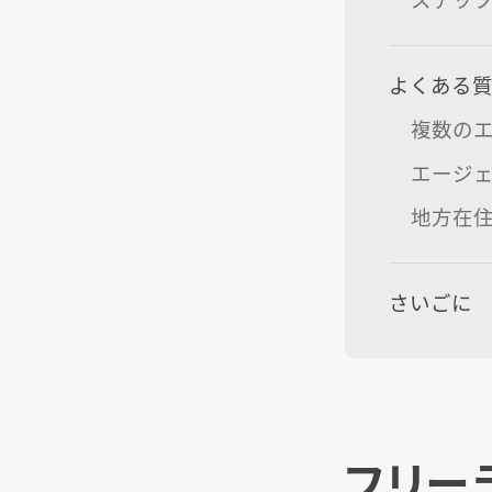
よくある
複数の
エージ
地方在
さいごに
フリー