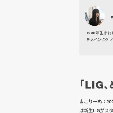
1998年生ま
をメインにグラ
「LIG
まこりーぬ：
2
は新生LIGが