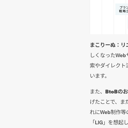
まこりーぬ：
リ
しくなったWe
索やダイレクト
います。
また、
BtoBの
げたことで、ま
れにWeb制作
「LIG」を想