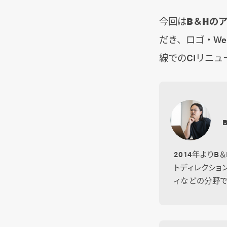
今回は
B＆Hの
だき、ロゴ・W
線でのCIリニ
2014年より
トディレクショ
ィなどの分野で