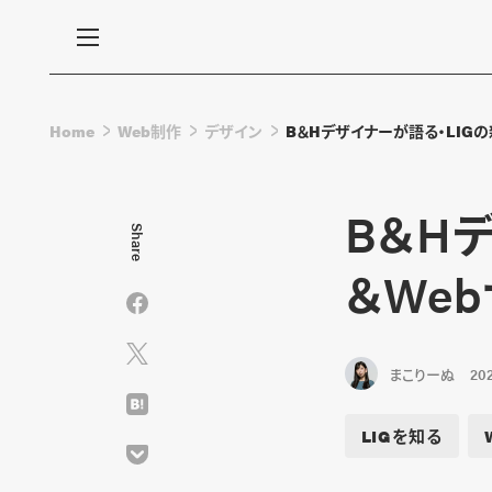
Home
Web制作
デザイン
B＆Hデザイナーが語る・LIG
B＆H
Share
＆We
まこりーぬ
202
LIGを知る