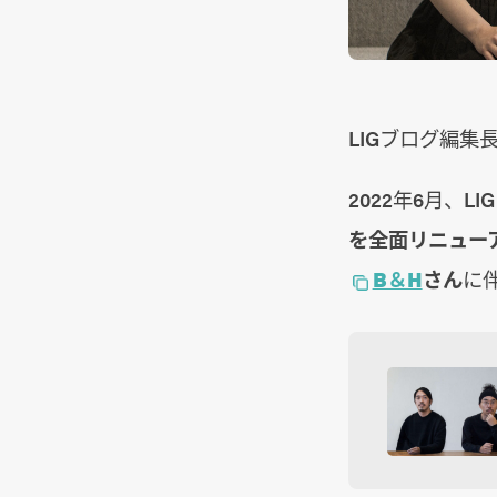
LIGブログ編集
2022年6月、
を全面リニュー
B＆H
さん
に