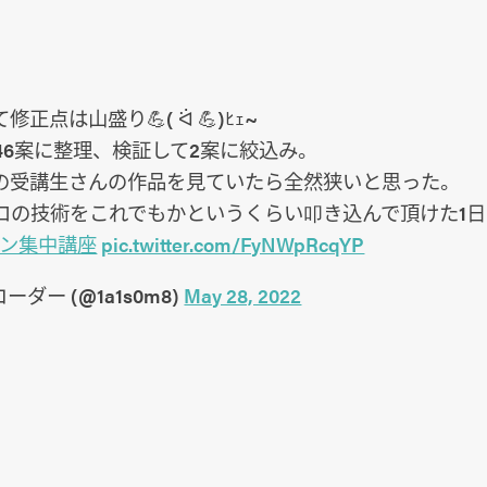

正点は山盛り💪( ᐛ 💪)ﾋｪ~
46案に整理、検証して2案に絞込み。
の受講生さんの作品を見ていたら全然狭いと思った。
ロの技術をこれでもかというくらい叩き込んで頂けた1日
イン集中講座
pic.twitter.com/FyNWpRcqYP
コーダー (@1a1s0m8)
May 28, 2022