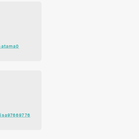
natama0
isa97669776