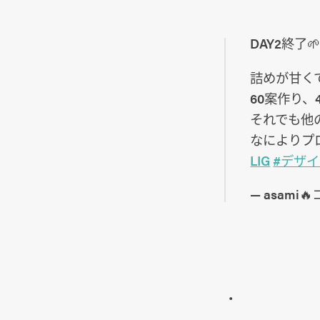
DAY2終了
詰めが甘くて修
60案作り、
それでも他
なによりプ
LIG
#デザ
— asami
・