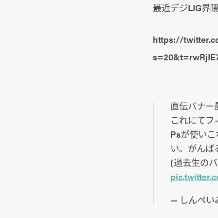
最近デジLIG界
https://twitte
s=20&t=rwRjIE
直伝バナー
これにてフ
Psが使い
い。がんば
(過去生の
pic.twitter
— しんぺいみやざ