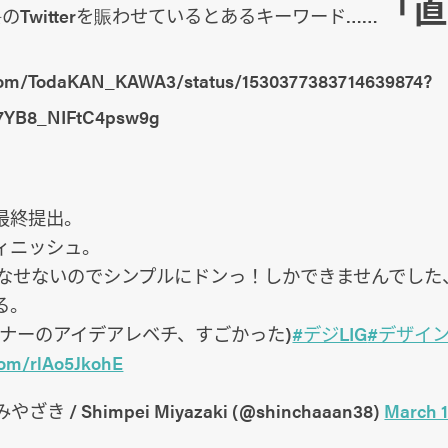
「直
隈のTwitterを賑わせているとあるキーワード……
r.com/TodaKAN_KAWA3/status/1530377383714639874?
7YB8_NIFtC4psw9g
最終提出。
ィニッシュ。
こなせないのでシンプルにドンっ！しかできませんでした
る。
バナーのアイデアレベチ、すごかった)
#デジLIG
#デザイ
.com/rlAo5JkohE
き / Shimpei Miyazaki (@shinchaaan38)
March 1