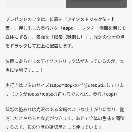
プレゼントのフタは、位置を「
アイソメトリック法 – 上
面
」、押し出しの奥行きを「
60pt
」、フタを「
側面を閉じて
立体にする
」、表面を「
陰影（艶消し）
」、光源の位置の点
を
ドラックして左上に配置
します。
位置にあらかじめアイソメトリック法が入っているのが、本
当に便利です……！
奥行きはフタのサイズ120px*120pxの半分の60ptにしていま
す（フタが100px*100pxの正方形であれば、奥行き50pt）。
陰影の艶ありは光沢のある金属のような仕上がりになり、艶
消しだとやわらかな光がつきます。あとで全体の色味を調整
するので、影の位置の確認用として使っています。