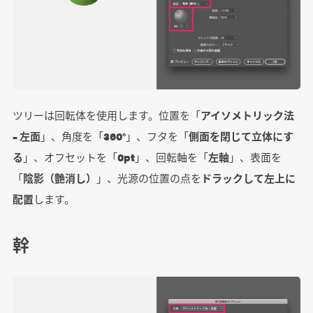
ツリーは回転体を使用します。位置を「
アイソメトリック法
– 左面
」、角度を「
360°
」、フタを「
側面を閉じて立体にす
る
」、オフセットを「
0pt
」、回転軸を「
左軸
」、表面を
「
陰影（艶消し）
」、光源の位置の点を
ドラックして左上に
配置
します。
幹