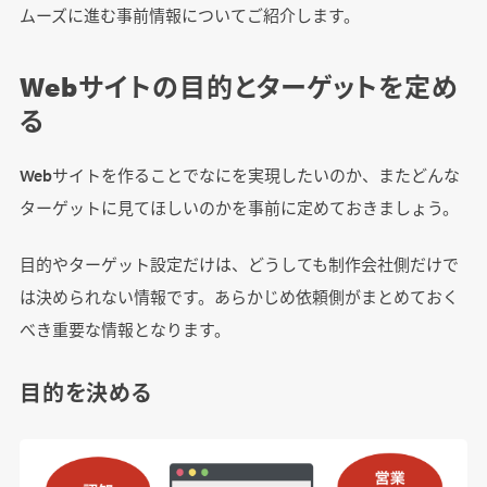
【公開フェーズにおける成功のポイント】
ムーズに進む事前情報についてご紹介します。
Webサイトの目的とターゲットを定め
最新のWeb制作トレンド
る
AIツールの活用
アクセシビリティの重視
Webサイトを作ることでなにを実現したいのか、またどんな
パフォーマンス最適化
ターゲットに見てほしいのかを事前に定めておきましょう。
ノーコード/ローコードツールの台頭
目的やターゲット設定だけは、どうしても制作会社側だけで
は決められない情報です。あらかじめ依頼側がまとめておく
べき重要な情報となります。
Web制作会社を選定する際のポイント
デザイン力
目的を決める
マーケティングの知見
円滑なコミュニケーション