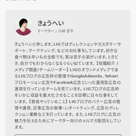
きょうへい
マーケター / 小林 享平
きょうへいと申します。LIGではディレクションやカスタマーサ
ポート、マーケティング、などのお仕事をしています。好きな
食べ物は辛いもの全般です。実は双子の弟がいます。ときど
き、自分でもわからなくなるぐらい似ています。 【役職紹介 /
メディア関連/チームリーダー】 LIGのオウンドメディアであ
るLIGブログの広告枠の管理やGoogleAdwords、Yahoo!
プロモーション広告やFacebook広告といった運用型広告の
運用を行っているチームを見ています。 LIGブログの広告枠
をいかに収益を最大化させることを目標に日々仕事をして
います。 【普段やっていること】 LIGブログのバナー広告の管
理や運用、記事広告の執筆・レポートティング、広告のディレ
クション業務などを行っています。 また、LIGブログに広告の
魅力を伝えるためにマーケター向けのメルマガ配信もしてい
ます。