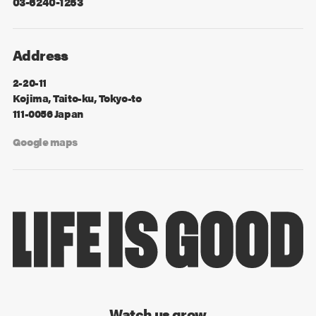
03-6240-1253
Address
2-20-11
Kojima, Taito-ku, Tokyo-to
111-0056 Japan
Google maps
Watch us grow