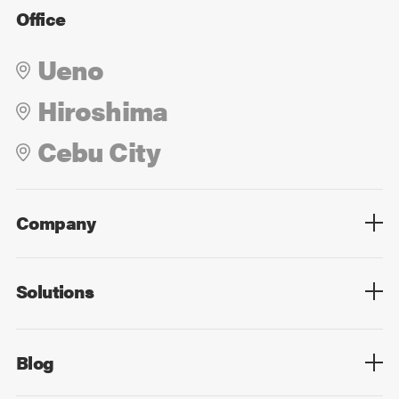
Office
Ueno
Hiroshima
Cebu City
Company
Overview
Culture
Leadership
Solutions
Overview
Technology
Design
Digital Marketing
Strategy&Consulting
Digital Education
Blog
Blog List