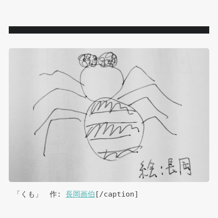
 「くも」　作: 
長岡画伯
[/caption]