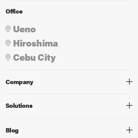
Office
Ueno
Hiroshima
Cebu City
Company
Overview
Culture
Leadership
Solutions
Overview
Technology
Design
Digital Marketing
Strategy&Consulting
Digital Education
Blog