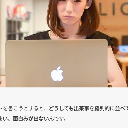
。
トを書こうとすると、
どうしても出来事を羅列的に並べ
まい、面白みが出ない
んです。