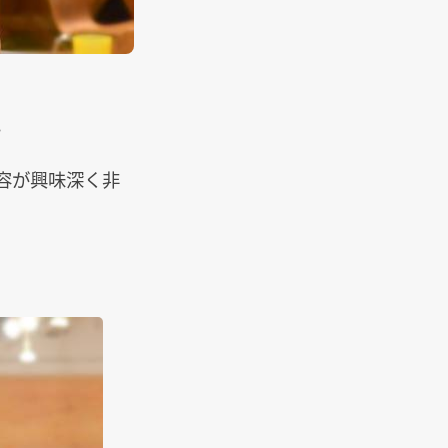
。
容が興味深く非