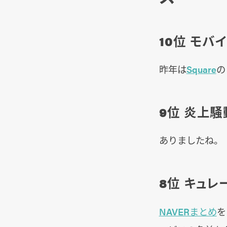
10位 モ
昨年は
Square
の
9位 炎上
ありましたね。
8位 キュ
NAVERまとめ
を