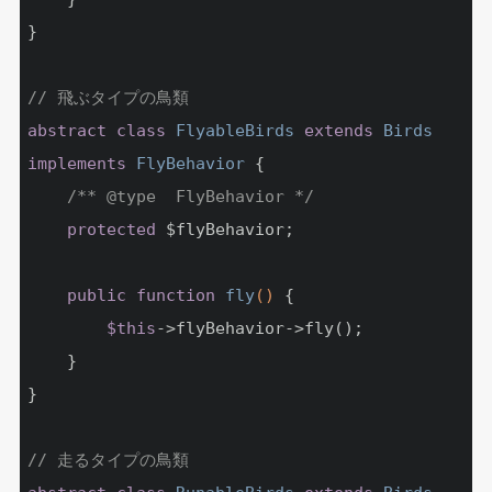
}

// 飛ぶタイプの鳥類
abstract
class
FlyableBirds
extends
Birds
implements
FlyBehavior
{

/** 
@type
  FlyBehavior */
protected
 $flyBehavior;

public
function
fly
()
{

$this
->flyBehavior->fly();

	}

}

// 走るタイプの鳥類