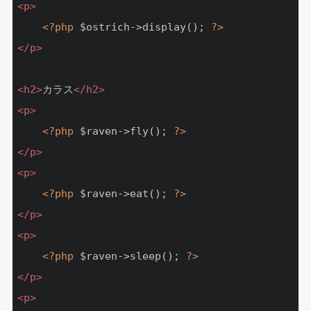
<
p
>
<?php
 $ostrich->display(); 
?>
</
p
>
<
h2
>
カラス
</
h2
>
<
p
>
<?php
 $raven->fly(); 
?>
</
p
>
<
p
>
<?php
 $raven->eat(); 
?>
</
p
>
<
p
>
<?php
 $raven->sleep(); 
?>
</
p
>
<
p
>