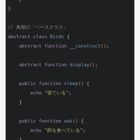
}

// 鳥類の「ベースクラス」
abstract
class
Birds
{

abstract
function
__construct
()
;

abstract
function
display
()
;

public
function
sleep
()
{

echo
"寝ている"
;

	}

public
function
eat
()
{

echo
"餌を食べている"
;

	}
