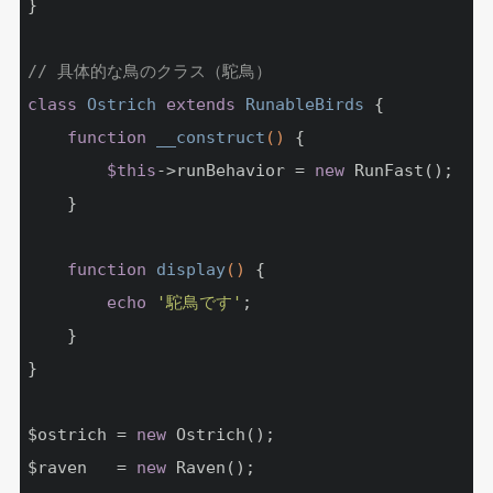
}

// 具体的な鳥のクラス（駝鳥）
class
Ostrich
extends
RunableBirds
{

function
__construct
()
{

$this
->runBehavior = 
new
 RunFast();

	}

function
display
()
{

echo
'駝鳥です'
;

	}

}

$ostrich = 
new
 Ostrich();

$raven   = 
new
 Raven();
