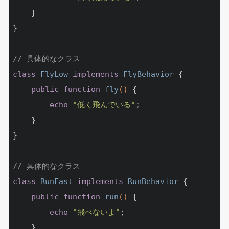
	}

}

// 具体的なクラス
class
FlyLow
implements
FlyBehavior
{

public
function
fly
()
{

echo
"低く飛んでいる"
;

	}

}

// 具体的なクラス
class
RunFast
implements
RunBehavior
{

public
function
run
()
{

echo
"飛べないよ"
;

	}
