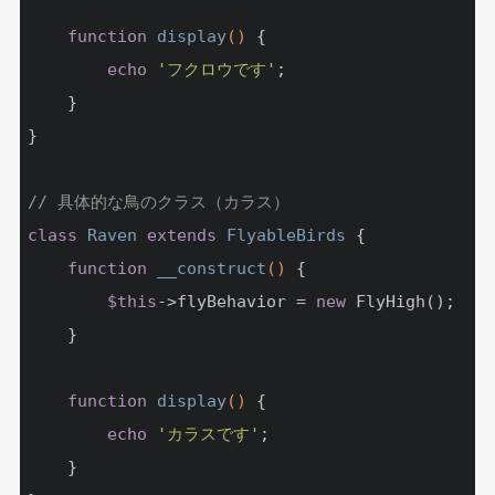
function
display
()
{

echo
'フクロウです'
;

	}

}

// 具体的な鳥のクラス（カラス）
class
Raven
extends
FlyableBirds
{

function
__construct
()
{

$this
->flyBehavior = 
new
 FlyHigh();

	}

function
display
()
{

echo
'カラスです'
;

	}
