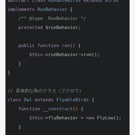
abstract
class
RunableBirds
extends
Birds
implements
RunBehavior
{

/** 
@type
  RunBehavior */
protected
 $runBehavior;

public
function
run
()
{

$this
->runBehavior->run();

	}

}

// 具体的な鳥のクラス（フクロウ）
class
Owl
extends
FlyableBirds
{

function
__construct
()
{

$this
->flyBehavior = 
new
 FlyLow();

	}
