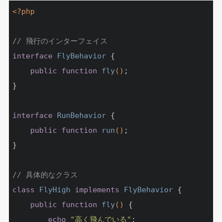
<?php
// 飛行のインターフェイス
interface
FlyBehavior
{

public
function
fly
()
;

}

interface
RunBehavior
{

public
function
run
()
;

}

// 具体的なクラス
class
FlyHigh
implements
FlyBehavior
{

public
function
fly
()
{

echo
"高く飛んでいる"
;
