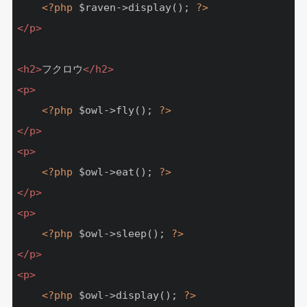
<?php
 $raven->display(); 
?>
</
p
>
<
h2
>
フクロウ
</
h2
>
<
p
>
<?php
 $owl->fly(); 
?>
</
p
>
<
p
>
<?php
 $owl->eat(); 
?>
</
p
>
<
p
>
<?php
 $owl->sleep(); 
?>
</
p
>
<
p
>
<?php
 $owl->display(); 
?>