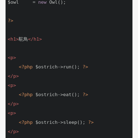
$owl     = 
new
 Owl();

?>
<
h1
>
駝鳥
</
h1
>
<
p
>
<?php
 $ostrich->run(); 
?>
</
p
>
<
p
>
<?php
 $ostrich->eat(); 
?>
</
p
>
<
p
>
<?php
 $ostrich->sleep(); 
?>
</
p
>