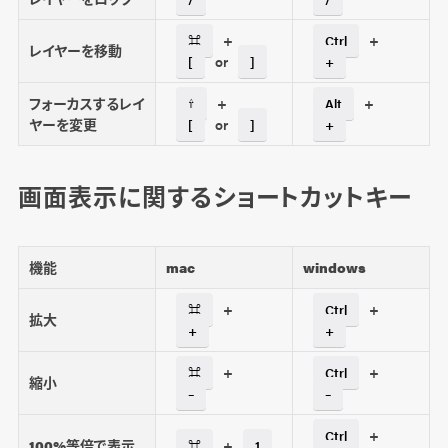
+
+
⌘
Ctrl
レイヤーを移動
or
[
]
+
フォーカスするレイ
+
+
⇧
Alt
ヤーを変更
or
[
]
+
画面表示に関するショートカットキー
機能
mac
windows
+
+
⌘
Ctrl
拡大
+
+
+
+
⌘
Ctrl
縮小
–
–
+
Ctrl
100%等倍で表示
+
⌘
1