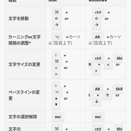
+
+
⌘
ctrl
文字を移動
or
or
←
←
→
→
カーニングor文字
+カーソ
+カーソ
⌥
Alt
間隔の調整*
ル（左右上下）
ル（左右上下）
+
⇧
+
ctrl
Shi
+
⌘
文字サイズの変更
+
or
ft
<
or
<
>
>
+
⇧
+
Alt
Shif
ベースラインの変
+
⌥
+
or
t
↑
更
or
▲
↓
▼
文字の選択解除
esc
esc
文字の
+
+
⌘
ctrl
Shi