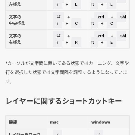
左揃え
+
+
⇧
L
ft
L
文字の
+
+
⌘
ctrl
Shi
中央揃え
+
+
⇧
C
ft
C
文字の
+
+
⌘
ctrl
Shi
右揃え
+
+
⇧
R
ft
E
*カーソルが文字間に置いてある状態ではカーニング、文字や
行を選択した状態では文字間隔を調整するようになっていま
す。
レイヤーに関するショートカットキー
機能
mac
windows
レイヤーをロック
/
/