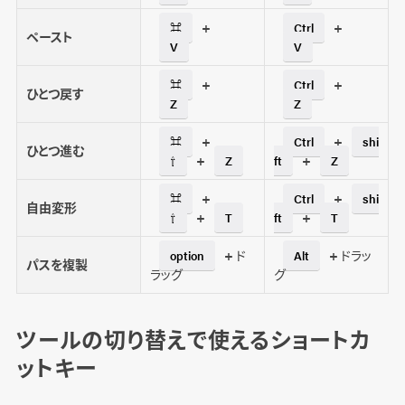
おすすめのカスタム方法は？
+
+
⌘
Ctrl
ペースト
V
V
+
+
⌘
Ctrl
ひとつ戻す
Z
Z
+
+
⌘
Ctrl
shi
ひとつ進む
+
+
⇧
Z
ft
Z
+
+
⌘
Ctrl
shi
自由変形
+
+
⇧
T
ft
T
+ ド
+ ドラッ
option
Alt
パスを複製
ラッグ
グ
ツールの切り替えで使えるショートカ
ットキー