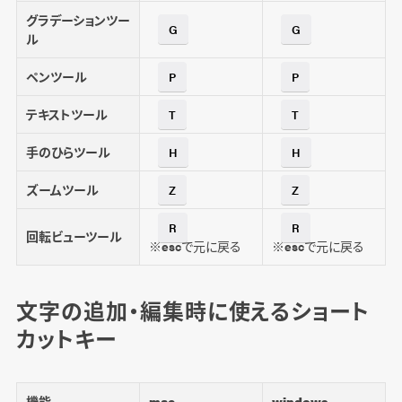
グラデーションツー
G
G
ル
ペンツール
P
P
テキストツール
T
T
手のひらツール
H
H
ズームツール
Z
Z
R
R
回転ビューツール
※escで元に戻る
※escで元に戻る
文字の追加・編集時に使えるショート
カットキー
機能
mac
windows