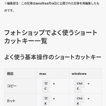
※編集部注：この記事は2013年03月13日に公開された記事を再編集したも
ショートカットキーはバックアップをとってお
のです。
こう
現在のショートカットキーの保存方法
フォトショップでよく使うショート
Photoshopのショートカットキーが初期化さ
れてしまった場合の対処方法
カットキー一覧
よく使う基本操作のショートカットキー
まとめ
よくある質問
機能
mac
windows
Photoshopで覚えるべきショートカットキー
+
+
⌘
Ctrl
コピー
は？
C
C
Photoshopのショートカットキーをカスタム
+
+
⌘
Ctrl
カット
する方法は？
X
X