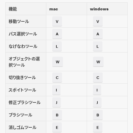
機能
mac
windows
移動ツール
V
V
パス選択ツール
A
A
なげなわツール
L
L
オブジェクトの選
W
W
択ツール
切り抜きツール
C
C
スポイトツール
I
I
修正ブラシツール
J
J
ブラシツール
B
B
消しゴムツール
E
E