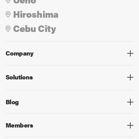
Hiroshima
Cebu City
Company
Overview
Culture
Leadership
Solutions
Overview
Technology
Design
Digital Marketing
Strategy&Consulting
Digital Education
Blog
Blog List
Members
Members List