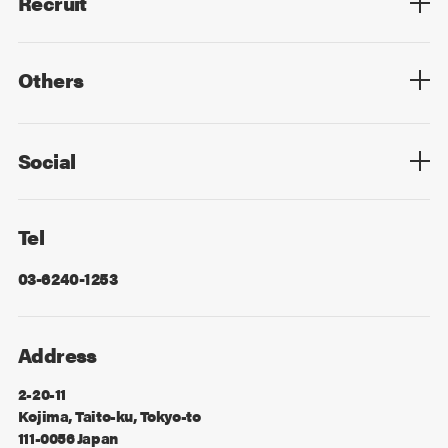
Recruit
Top
Mid Career
New Graduates
Others
Privacy Policy
Cookie Policy
Information Security
Sitemap
Advertising
Mail Magazine
Contact
Social
Facebook
X
Tel
03-6240-1253
Address
2-20-11
Kojima, Taito-ku, Tokyo-to
111-0056 Japan