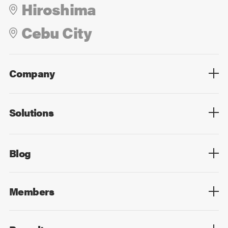
Hiroshima
Cebu City
Company
Overview
Culture
Leadership
Solutions
Overview
Technology
Design
Digital Marketing
Strategy&Consulting
Digital Education
Blog
Blog List
Members
Members List