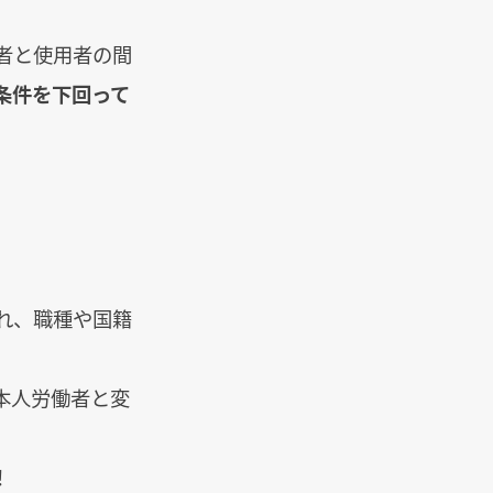
者と使用者の間
条件を下回って
れ、職種や国籍
本人労働者と変
！