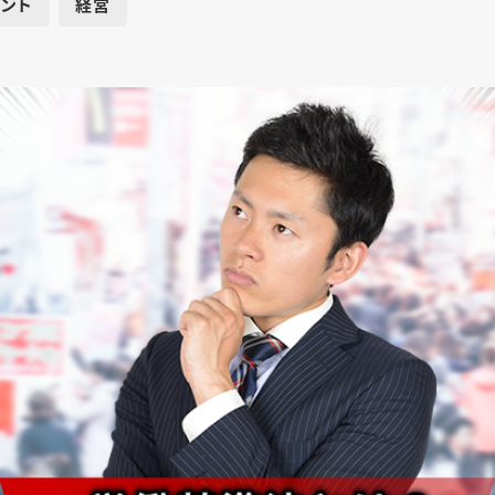
ント
経営