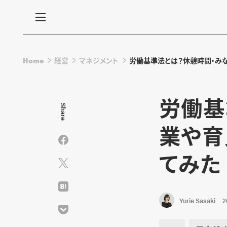
Home
経営
マネジメント
労働基準法とは？休憩時間・み
労働基
Share
業や育
てみた
Yurie Sasaki
2