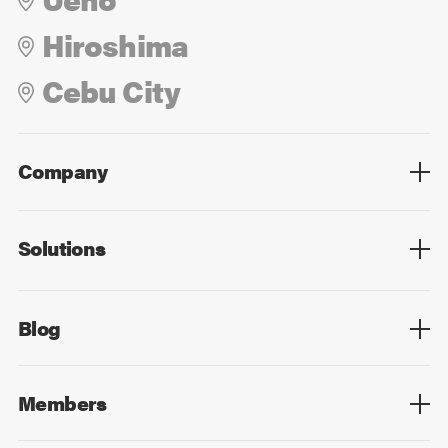
Hiroshima
Cebu City
Company
Overview
Culture
Leadership
Solutions
Overview
Technology
Design
Digital Marketing
Strategy&Consulting
Digital Education
Blog
Blog List
Members
Members List