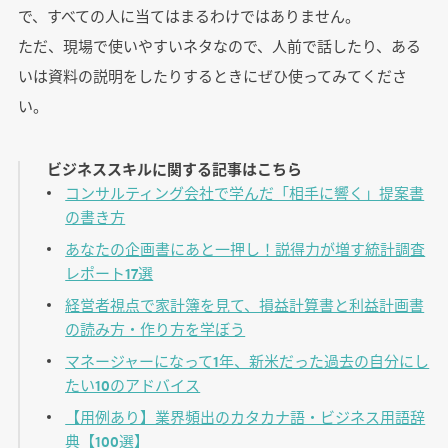
で、すべての人に当てはまるわけではありません。
ただ、現場で使いやすいネタなので、人前で話したり、ある
いは資料の説明をしたりするときにぜひ使ってみてくださ
い。
ビジネススキルに関する記事はこちら
コンサルティング会社で学んだ「相手に響く」提案書
の書き方
あなたの企画書にあと一押し！説得力が増す統計調査
レポート17選
経営者視点で家計簿を見て、損益計算書と利益計画書
の読み方・作り方を学ぼう
マネージャーになって1年、新米だった過去の自分にし
たい10のアドバイス
【用例あり】業界頻出のカタカナ語・ビジネス用語辞
典【100選】