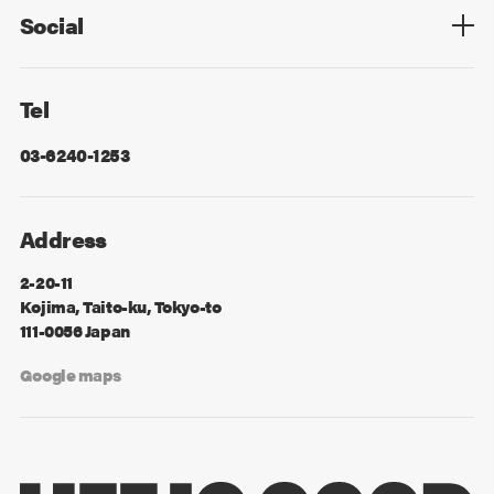
Social
Facebook
X
Tel
03-6240-1253
Address
2-20-11
Kojima, Taito-ku, Tokyo-to
111-0056 Japan
Google maps