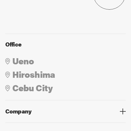
Office
Ueno
Hiroshima
Cebu City
Company
Overview
Culture
Leadership