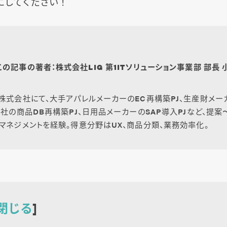
にしてください！
この記事の著者：株式会社LIG 第1ITソリューション事業部 部長 
株式会社にて、大手アパレルメーカーのEC再構築PJ、生産財メー
会社の商品DB再構築PJ、日用品メーカーのSAP導入PJなど、提
マネジメントを経験。得意分野はUX、商品分類、業務効率化。
閉じる
]