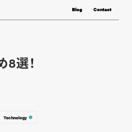
Blog
Contact
め8選！
説
Technology