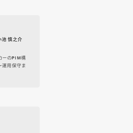
小池 慎之介
カーのPIM構
案〜運用保守ま