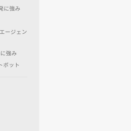
発に強み
ットエージェン
援に強み
トボット