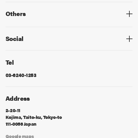
Mid Career
New Graduates
Others
Privacy Policy
Cookie Policy
Information Security
Sitemap
Advertising
Mail Magazine
Contact
Social
Facebook
X
Tel
03-6240-1253
Address
2-20-11
Kojima, Taito-ku, Tokyo-to
111-0056 Japan
Google maps