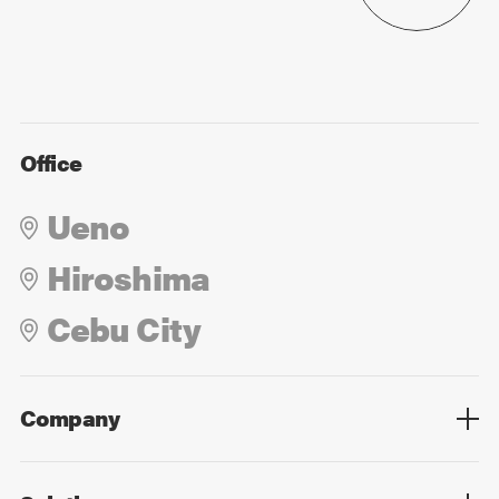
Office
Ueno
Hiroshima
Cebu City
Company
Overview
Culture
Leadership