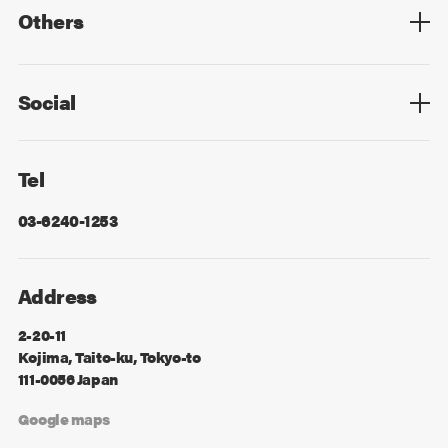
Others
Privacy Policy
Cookie Policy
Information Security
Sitemap
Advertising
Mail Magazine
Contact
Social
Facebook
X
Tel
03-6240-1253
Address
2-20-11
Kojima, Taito-ku, Tokyo-to
111-0056 Japan
Google maps