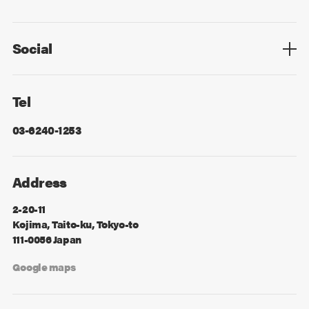
Privacy Policy
Cookie Policy
Information Security
Sitemap
Advertising
Mail Magazine
Contact
Social
Facebook
X
Tel
03-6240-1253
Address
2-20-11
Kojima, Taito-ku, Tokyo-to
111-0056 Japan
Google maps