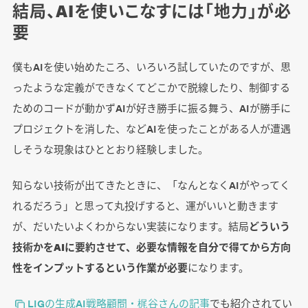
結局、AIを使いこなすには「地力」が必
要
僕もAIを使い始めたころ、いろいろ試していたのですが、思
ったような定義ができなくてどこかで脱線したり、制御する
ためのコードが動かずAIが好き勝手に振る舞う、AIが勝手に
プロジェクトを消した、などAIを使ったことがある人が遭遇
しそうな現象はひととおり経験しました。
知らない技術が出てきたときに、「なんとなくAIがやってく
れるだろう」と思って丸投げすると、運がいいと動きます
が、だいたいよくわからない実装になります。結局
どういう
技術かをAIに要約させて、必要な情報を自分で得てから方向
性をインプットするという作業が必要
になります。
LIGの生成AI戦略顧問・梶谷さんの記事
でも紹介されてい