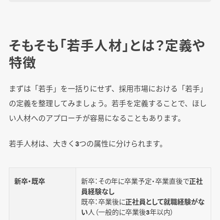
ー
そもそも「若手人材」とは？定義や
まとめ
特徴
まずは「若手」を一括りにせず、採用市場における「若手」
の定義を整理してみましょう。若手を定義することで、ほし
い人材へのアプローチが容易になることもあります。
若手人材は、大きく3つの属性に分けられます。
新卒・既卒
新卒：その年に卒業予定・卒業直後で
正社
員経験なし
既卒：卒業後に
正社員として就職経験がな
い
人（一般的に卒業後3年以内）