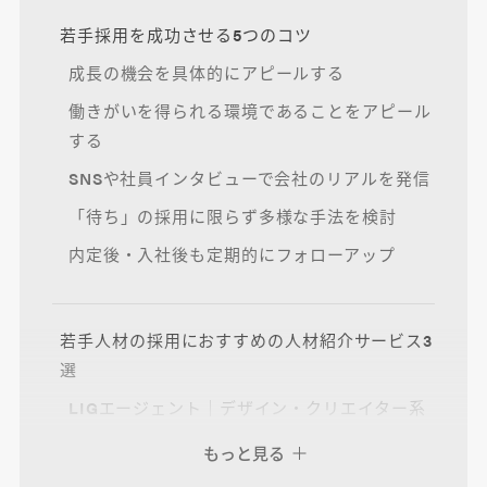
若手採用を成功させる5つのコツ
成長の機会を具体的にアピールする
働きがいを得られる環境であることをアピール
する
SNSや社員インタビューで会社のリアルを発信
「待ち」の採用に限らず多様な手法を検討
内定後・入社後も定期的にフォローアップ
若手人材の採用におすすめの人材紹介サービス3
選
LIGエージェント｜デザイン・クリエイター系
Re就活｜20代に特化した人材紹介サービス
もっと見る
マイナビジョブ20’s｜20代全般を幅広くカバ