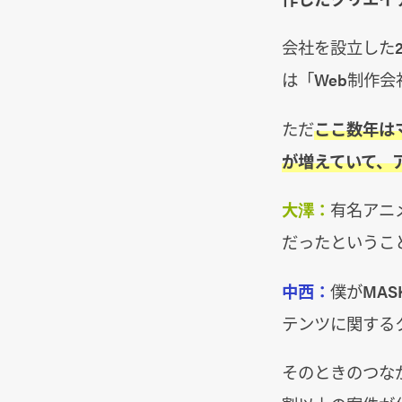
会社を設立した
は「Web制作
ただ
ここ数年は
が増えていて、
大澤：
有名アニ
だったというこ
中西：
僕がMA
テンツに関する
そのときのつな