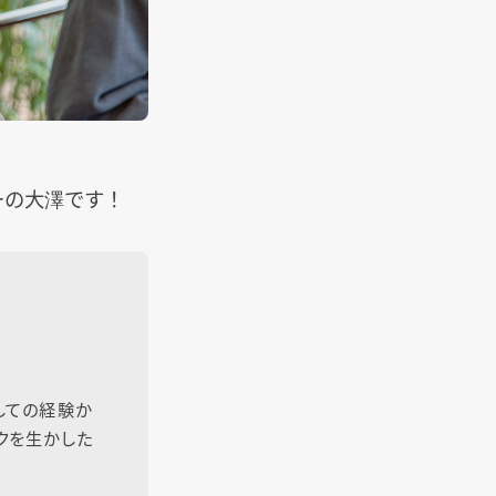
ーの大澤です！
しての経験か
クを生かした