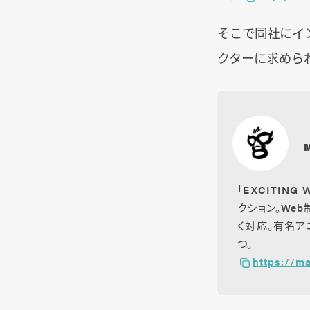
そこで同社にイ
クターに求めら
「EXCITIN
クション。We
く対応。有名
つ。
https://m