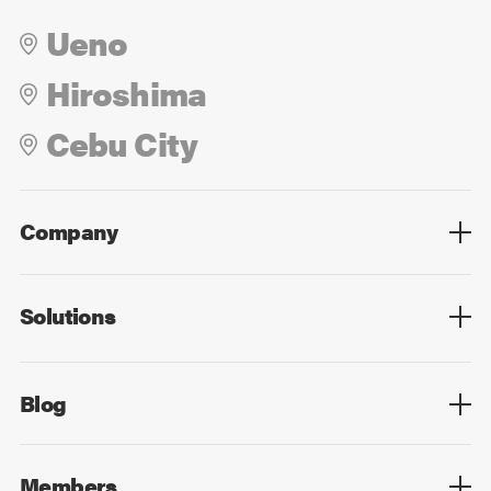
Ueno
Hiroshima
Cebu City
Company
Overview
Culture
Leadership
Solutions
Overview
Technology
Design
Digital Marketing
Strategy&Consulting
Digital Education
Blog
Blog List
Members