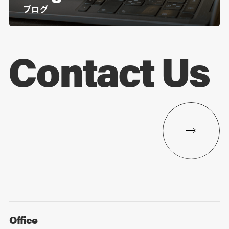
ブログ
Contact Us
Office