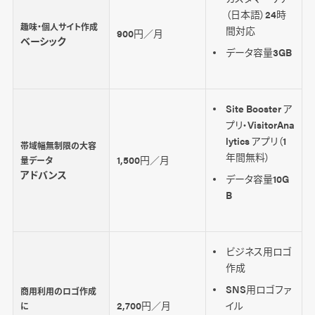
（日本語）24時
趣味・個人サイト作成
間対応
900円／月
ベーシック
データ容量3GB
Site Booster ア
プリ・VisitorAna
lytics アプリ（1
帯域幅無制限の大容
年間無料）
1,500円／月
量データ
アドバンス
データ容量10G
B
ビジネス用ロゴ
作成
SNS用ロゴファ
商用利用のロゴ作成
2,700円／月
イル
に