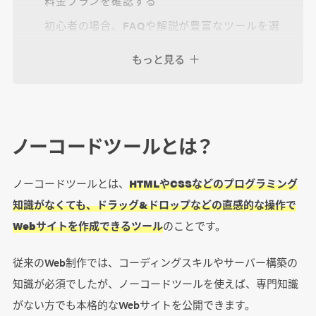
料金プランを確認する
初心者の場合、FAQや解説が豊富なツールを選
ぶのもおすすめ
もっと見る
ノーコードツールのデメリットや利用時の注意
点
ノーコードツールとは？
ランニングコストが高い
デザインの自由度が低い
ノーコードツールとは、
HTMLやCSSなどのプログラミング
知識がなくても、ドラッグ&ドロップなどの直感的な操作で
まとめ
Webサイトを作成できるツール
のことです。
従来のWeb制作では、コーディングスキルやサーバー構築の
知識が必須でしたが、ノーコードツールを使えば、専門知識
がない方でも本格的なWebサイトを公開できます。