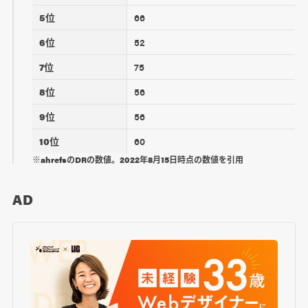
5位
66
6位
52
7位
75
8位
56
9位
56
10位
60
※ahrefsのDRの数値。2022年8月15日時点の数値を引用
AD