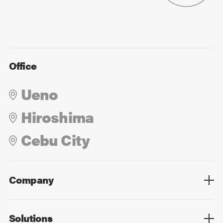
Office
Ueno
Hiroshima
Cebu City
Company
Overview
Culture
Leadership
Solutions