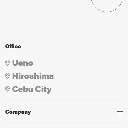
Office
Ueno
Hiroshima
Cebu City
Company
Overview
Culture
Leadership