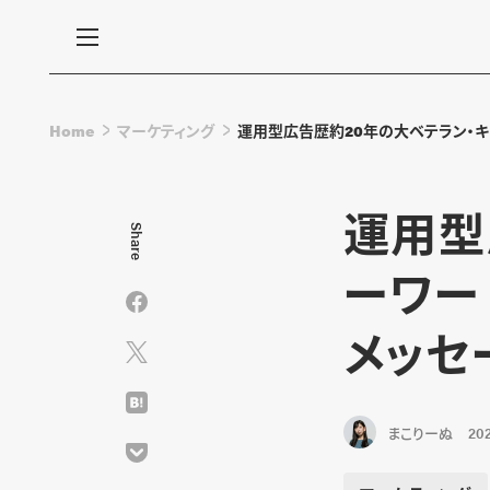
Home
マーケティング
運用型広告歴約20年の大ベテラン・
運用型
Share
ーワー
メッセ
まこりーぬ
202