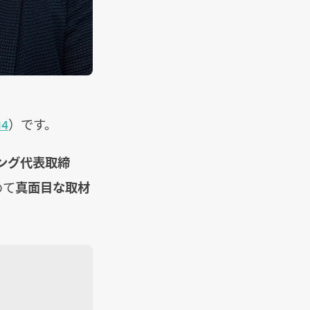
14
）です。
ング代表取締
めて
真面目な取材