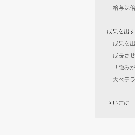
給与は
成果を出
成果を出
成長さ
「強み
大ベテ
さいごに