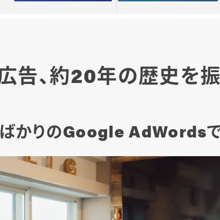
広告、約20年の歴史を
かりのGoogle AdWord