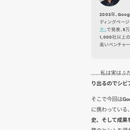
2003年、G
ディングページ
方』
で発表、5
1,000社以
高いベンチャ
……私は実はふ
り出るのでシビ
そこで今回はGoo
に携わっている
史、そして成果