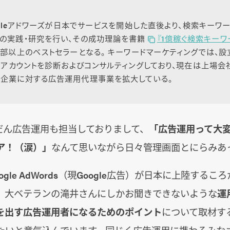
oogleアドワーズが日本でサービスを開始した直後より、検索キーワ
の実践・研究を行い、その成功理論を書籍
『1億稼ぐ検索キー
万部以上のベストセラーとなる。 キーワードマーケティングでは、
上のアカウントを診断およびコンサルティングしており、現在は上場
ー企業に対する広告運用代理事業を拡大している。
だん広告運用も担当しておりまして、
「広告運用って大変
ア！（涙）」
なんて思いながら日々管理画面とにらみあ
gle AdWords（現Google広告）が日本に上陸する
、大ベテランの滝井さんにしかお聞きできないような
運
を出す広告運用者になるためのポイント
について取材す