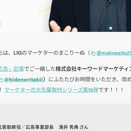
ちは、LIGのマーケターのまこりーぬ（
@makosaito2
広告」記事
でご一緒した
株式会社キーワードマーケティ
@hidenoritakii
）
にふたたびお時間をいただき、改
！
マーケターの大先輩取材シリーズ第15弾
です！！！
代表取締役／広告事業部長 滝井 秀典 さん