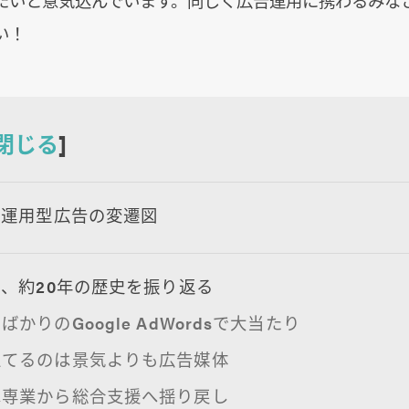
たいと意気込んでいます。同じく広告運用に携わるみな
い！
閉じる
]
：運用型広告の変遷図
、約20年の歴史を振り返る
ばかりのGoogle AdWordsで大当たり
立てるのは景気よりも広告媒体
は専業から総合支援へ揺り戻し