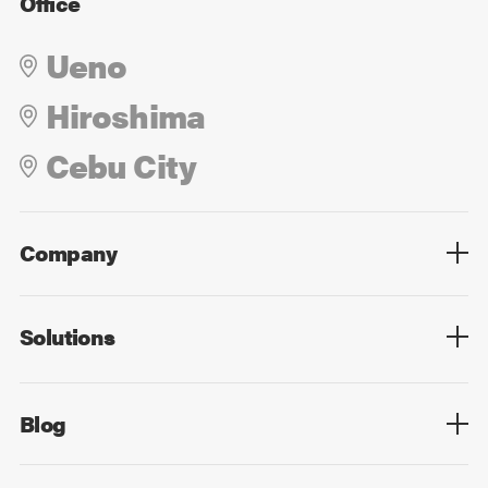
Office
Ueno
Hiroshima
Cebu City
Company
Overview
Culture
Leadership
Solutions
Overview
Technology
Design
Digital Marketing
Strategy&Consulting
Digital Education
Blog
Blog List