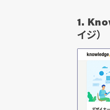
1. K
イジ）