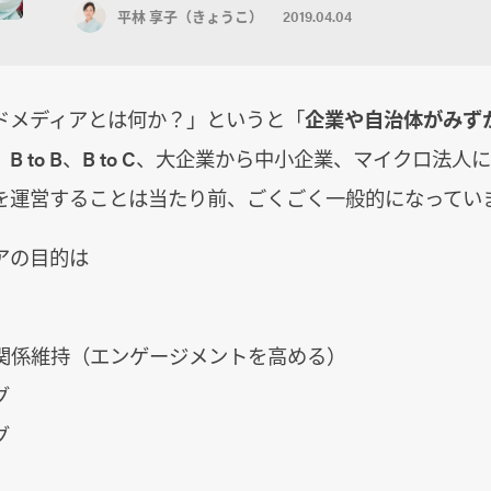
平林 享子（きょうこ）
2019.04.04
ドメディアとは何か？」というと「
企業や自治体がみず
B to B、B to C、大企業から中小企業、マイクロ法
を運営することは当たり前、ごくごく一般的になってい
アの目的は
関係維持（エンゲージメントを高める）
グ
グ