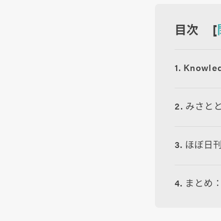
目次 [
1. Know
2. みさ
3. ほぼ
4. まと