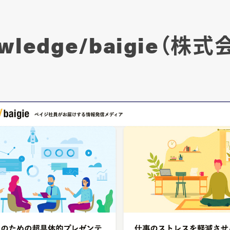
nowledge/baigie（株