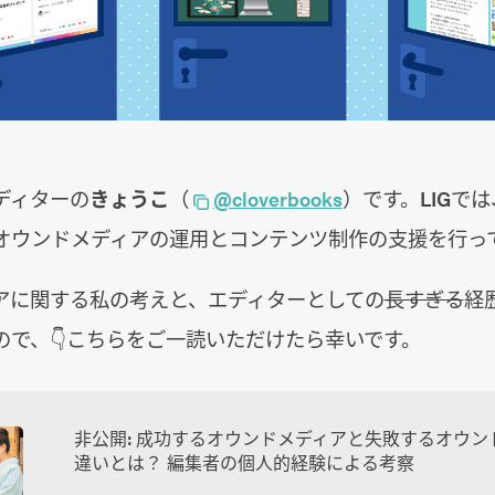
ディターの
きょうこ
（
@cloverbooks
）です。LIGで
オウンドメディアの運用とコンテンツ制作の支援を行っ
アに関する私の考えと、エディターとしての
長すぎる
経
ので、👇こちらをご一読いただけたら幸いです。
非公開: 成功するオウンドメディアと失敗するオウン
違いとは？ 編集者の個人的経験による考察