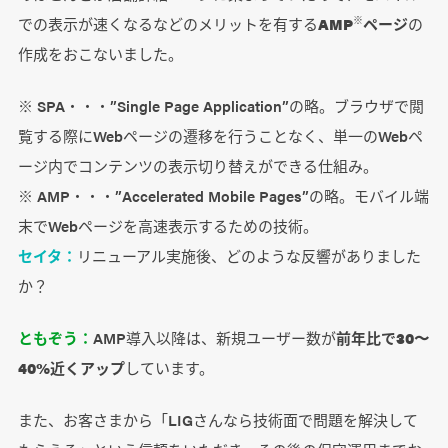
での表示が速くなるなどのメリットを有する
AMP
ページ
の
※
作成をおこないました。
※ SPA・・・”Single Page Application”の略。ブラウザで閲
覧する際にWebページの遷移を行うことなく、単一のWebペ
ージ内でコンテンツの表示切り替えができる仕組み。
※ AMP・・・”Accelerated Mobile Pages”の略。モバイル端
末でWebページを高速表示するための技術。
セイタ：
リニューアル実施後、どのような反響がありました
か？
ともぞう：
AMP導入以降は、新規ユーザー数が
前年比で30〜
40%近くアップ
しています。
また、お客さまから「LIGさんなら技術面で問題を解決して