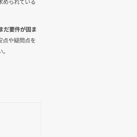
求められている
まだ要件が固ま
安点や疑問点を
い。