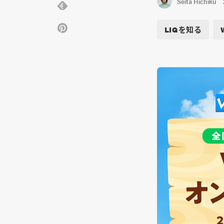
Seita Hichiku
LIGを知る