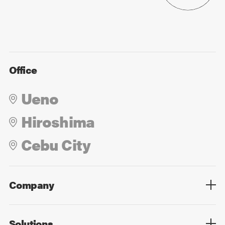
Office
Ueno
Hiroshima
Cebu City
Company
Overview
Culture
Leadership
Solutions