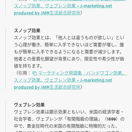
スノッブ効果、ヴェブレン効果 – J-marketing.net
produced by JMR生活総合研究所
）
スノッブ効果
スノッブ効果とは、「他人とは違うものが欲しい」とい
う心理が働き、簡単に入手できないほど需要が増し、誰
もが簡単に入手できるようになると需要が減少します。
他者との差異化願望が背景にあり、限定性や希少性が価
値を持ちます。
（引用：
マーケティング用語集 バンドワゴン効果、
スノッブ効果、ヴェブレン効果 – J-marketing.net
produced by JMR生活総合研究所
）
ヴェブレン効果
ヴェブレン効果は顕示効果ともいい、米国の経済学者・
社会学者、ヴェブレンが「有閑階級の理論」（1899）の
中で、黄金狂時代の米国の有閑階級に特徴的だった、