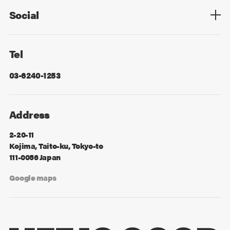
Social
Facebook
X
Tel
03-6240-1253
Address
2-20-11
Kojima, Taito-ku, Tokyo-to
111-0056 Japan
Google maps