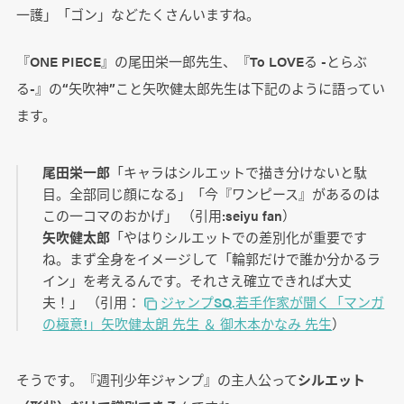
一護」「ゴン」などたくさんいますね。
『ONE PIECE』の尾田栄一郎先生、『To LOVEる -とらぶ
る-』の“矢吹神”こと矢吹健太郎先生は下記のように語ってい
ます。
尾田栄一郎
「キャラはシルエットで描き分けないと駄
目。全部同じ顔になる」「今『ワンピース』があるのは
この一コマのおかげ」 （引用:seiyu fan）
矢吹健太郎
「やはりシルエットでの差別化が重要です
ね。まず全身をイメージして「輪郭だけで誰か分かるラ
イン」を考えるんです。それさえ確立できれば大丈
夫！」 （引用：
ジャンプSQ.若手作家が聞く「マンガ
の極意!」矢吹健太朗 先生 ＆ 御木本かなみ 先生
）
そうです。『週刊少年ジャンプ』の主人公って
シルエット