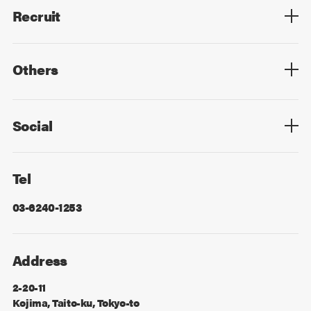
Recruit
Top
Mid Career
New Graduates
Others
Privacy Policy
Cookie Policy
Information Security
Sitemap
Advertising
Mail Magazine
Contact
Social
Facebook
X
Tel
03-6240-1253
Address
2-20-11
Kojima, Taito-ku, Tokyo-to