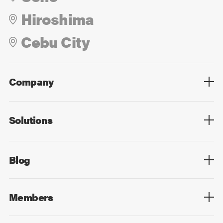
Hiroshima
Cebu City
Company
Overview
Culture
Leadership
Solutions
Overview
Technology
Design
Digital Marketing
Strategy&Consulting
Digital Education
Blog
Blog List
Members
Members List