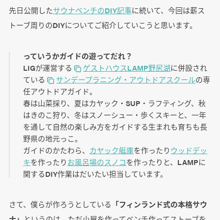
先日公開した
サウナベンチのDIY記事
に続いて、今回は薪ス
トーブ周りのDIYについてご紹介していこうと思います。
っていうかガイドの遊ってだれ？
LIGが運営する
ゲストハウスLAMP野尻湖
に併設され
ている
サンデープラニング・アウトドアスクール
の専
任アウトドアガイド。
春は山菜採り、夏はカヤック・SUP・ラフティング、秋
はきのこ狩り、冬はスノーシュー・歩くスキーと、一年
を通して自然の楽しみ方をガイドする生まれも育ちも長
野県の地元っこ。
ガイドのかたわら、
カヤック艇庫
を作ったり
ウッドデッ
キ
を作ったり
お風呂場のスノコ
を作ったりと、LAMPに
関するDIY作業はだいたい担当しています。
さて、僕らが作ろうとしている
「フィンランド式の本格サウ
ナ」
というのは、ただ小屋を作ってベンチ作ってストーブを