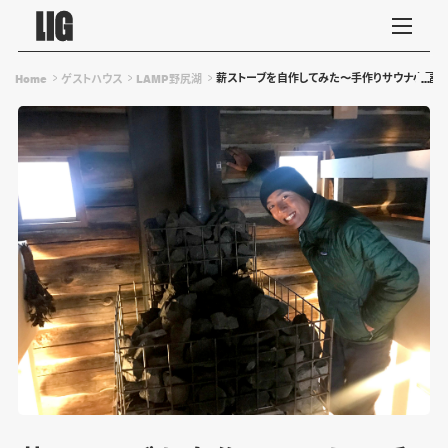
薪ストーブを自作してみた〜手作りサウナ小屋のD
Home
ゲストハウス
LAMP野尻湖