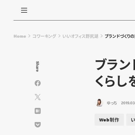
Home
コワーキング
いいオフィス野尻湖
ブランドづくりの
ブラン
Share
くらし
ゆっち
2019.03
Web制作